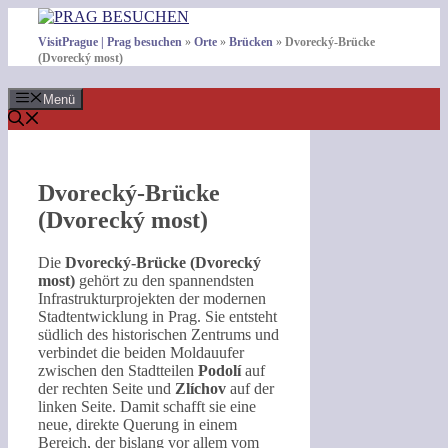
Zum
Inhalt
VisitPrague | Prag besuchen
»
Orte
»
Brücken
»
Dvorecký-Brücke
springen
(Dvorecký most)
Menü
Dvorecký-Brücke
(Dvorecký most)
Die
Dvorecký-Brücke (Dvorecký
most)
gehört zu den spannendsten
Infrastrukturprojekten der modernen
Stadtentwicklung in Prag. Sie entsteht
südlich des historischen Zentrums und
verbindet die beiden Moldauufer
zwischen den Stadtteilen
Podolí
auf
der rechten Seite und
Zlíchov
auf der
linken Seite. Damit schafft sie eine
neue, direkte Querung in einem
Bereich, der bislang vor allem vom