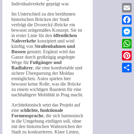
Individualverkehr geprägt war.
Im Unterschied zu den berühmten
Email
historischen Brücken der Stadt
verfolgt die Dvorecký-Brücke ein
Faceb
bewusst zeitgemäßes Konzept. Sie ist
in erster Linie für den
öffentlichen
Nahverkehr
konzipiert und wird
Messe
künftig von
Straßenbahnen und
Bussen
genutzt. Ergänzt wird das
What
Ganze durch großzügig angelegte
Wege für
Fußgänger und
Pinter
Radfahrer
, die eine komfortable und
sichere Überquerung der Moldau
Teilen
ermöglichen. Autos spielen hier
bewusst keine Rolle, was die Brücke
zu einem wichtigen Baustein für eine
nachhaltigere Mobilität in Prag macht.
Architektonisch setzt das Projekt auf
eine
schlichte, funktionale
Formensprache
, die sich harmonisch
in die Umgebung einfügen soll, ohne
mit den historischen Wahrzeichen der
Stadt zu konkurrieren. Klare Linien,